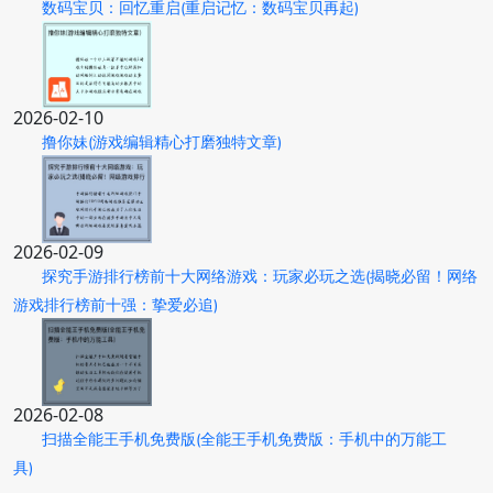
数码宝贝：回忆重启(重启记忆：数码宝贝再起)
2026-02-10
撸你妹(游戏编辑精心打磨独特文章)
2026-02-09
探究手游排行榜前十大网络游戏：玩家必玩之选(揭晓必留！网络
游戏排行榜前十强：挚爱必追)
2026-02-08
扫描全能王手机免费版(全能王手机免费版：手机中的万能工
具)