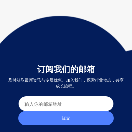
订阅我们的邮箱
及时获取最新资讯与专属优惠。加入我们，探索行业动态，共享
成长旅程。
提交