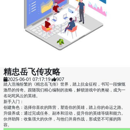
精忠岳飞传攻略
2025-06-01 07:17:19
907
踏入浩瀚纷繁的《精忠岳飞传》世界，踏上抗金征程，书写一段慷慨
激昂的传奇。跟随我们精心编制的攻略，解锁游戏中的奥秘，成为一
名叱咤风云的英雄。
新手入门：
创建角色：选择你喜欢的阵营，塑造你的英雄，踏上你的命运之路。
升级养成：通过完成任务、副本和活动，提升你的英雄等级和能力。
伙伴助阵：收集强大的伙伴，与他们并肩作战，形成坚不可摧的阵
容。